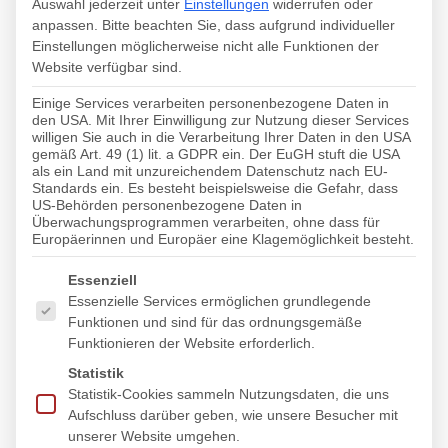
setzen. Unsere Sprache: emotional intelligent.
Auswahl jederzeit unter
Einstellungen
widerrufen oder
Unsere Strategie: sozial kompetent. Unser Ziel:
anpassen.
Bitte beachten Sie, dass aufgrund individueller
Einstellungen möglicherweise nicht alle Funktionen der
Resonanz erzeugend.
Website verfügbar sind.
Einige Services verarbeiten personenbezogene Daten in
den USA. Mit Ihrer Einwilligung zur Nutzung dieser Services
willigen Sie auch in die Verarbeitung Ihrer Daten in den USA
gemäß Art. 49 (1) lit. a GDPR ein. Der EuGH stuft die USA
als ein Land mit unzureichendem Datenschutz nach EU-
Standards ein. Es besteht beispielsweise die Gefahr, dass
US-Behörden personenbezogene Daten in
Überwachungsprogrammen verarbeiten, ohne dass für
Europäerinnen und Europäer eine Klagemöglichkeit besteht.
Es folgt eine Liste der Service-Gruppen, für die eine Einwi
Essenziell
Essenzielle Services ermöglichen grundlegende
Funktionen und sind für das ordnungsgemäße
Funktionieren der Website erforderlich.
Statistik
Statistik-Cookies sammeln Nutzungsdaten, die uns
Aufschluss darüber geben, wie unsere Besucher mit
unserer Website umgehen.