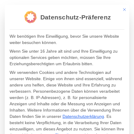
Mit die
Datenschutz-Präferenz
Wir benötigen Ihre Einwilligung, bevor Sie unsere Website
UNSERE LEISTUNGEN //
weiter besuchen können.
Wenn Sie unter 16 Jahre alt sind und Ihre Einwilligung zu
WE CREATE
optionalen Services geben möchten, müssen Sie Ihre
Erziehungsberechtigten um Erlaubnis bitten.
Wir verwenden Cookies und andere Technologien auf
WIR
I
N
N
O
V
I
E
R
E
N
.
unserer Website. Einige von ihnen sind essenziell, während
andere uns helfen, diese Website und Ihre Erfahrung zu
verbessern.
Personenbezogene Daten können verarbeitet
werden (z. B. IP-Adressen), z. B. für personalisierte
Anzeigen und Inhalte oder die Messung von Anzeigen und
Inhalten.
Weitere Informationen über die Verwendung Ihrer
Daten finden Sie in unserer
Datenschutzerklärung
.
Es
Wir erschaffen Lösungen, die die Herzen der
besteht keine Verpflichtung, in die Verarbeitung Ihrer Daten
Menschen erreichen und in den Köpfen Anker
einzuwilligen, um dieses Angebot zu nutzen.
Sie können Ihre