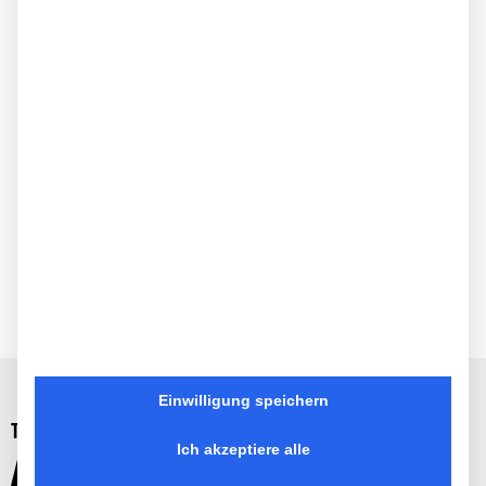
Einwilligung speichern
TAKE
ACTION //
AKTIONS- UND
Ich akzeptiere alle