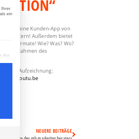
-OPTION“
 Ihrer
als ein
st Du Deine Kunden-App von
ng erweitern! Außerdem bietet
mpagnenformate! Wie? Was? Wo?
teilt werden kann. Die erste Service-Gruppe ist essenziell und k
nger im Rahmen des
r das
ht’s zur Aufzeichnung:
ature=youtu.be
tzt,
her
NEUERE BEITRÄGE
der Titelseite des mb marketing beraters