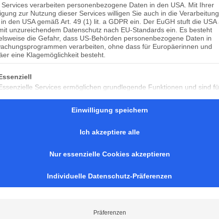
ZUSÄTZLICHER KANAL
 Services verarbeiten personenbezogene Daten in den USA. Mit Ihrer
ligung zur Nutzung dieser Services willigen Sie auch in die Verarbeitung
in den USA gemäß Art. 49 (1) lit. a GDPR ein. Der EuGH stuft die USA 
mit unzureichendem Datenschutz nach EU-Standards ein. Es besteht
ielsweise die Gefahr, dass US-Behörden personenbezogene Daten in
NEU: KUNDEN-APP GOES WHATSAPP! Ab sofort kann
achungsprogrammen verarbeiten, ohne dass für Europäerinnen und
er eine Klagemöglichkeit besteht.
Hutter & Unger mit integriertem WhatsApp-Marketi
Dir die App viele weitere neue Funktionen und Ka
lgt eine Liste der Service-Gruppen, für die eine Einwilligung er
Essenziell
Darüber informierte unser CRM-Experte Andreas U
Essenzielle Services ermöglichen grundlegende Funktionen und sind fü
kostenfreien BTE-Webinars am 19. März.
ordnungsgemäße Funktionieren der Website erforderlich.
Einwilligung speichern
▶️ ▶️ ▶️ BTE-Webinar verpasst? Kein Problem! Hier ge
Statistik
https://www.youtube.com/watch?v=DJsFkdxoxpM&fe
Statistik-Cookies sammeln Nutzungsdaten, die uns Aufschluss darüber
Ich akzeptiere alle
geben, wie unsere Besucher mit unserer Website umgehen.
Marketing
Nur essenzielle Cookies akzeptieren
TEILEN
TEILEN
Marketing Services werden von Drittanbietern oder Herausgebern genu
um personalisierte Werbung anzuzeigen. Sie tun dies, indem sie Besuc
Individuelle Datenschutz-Präferenzen
über Websites hinweg verfolgen.
Präferenzen
Hutter & Unger Kunden-App auf 