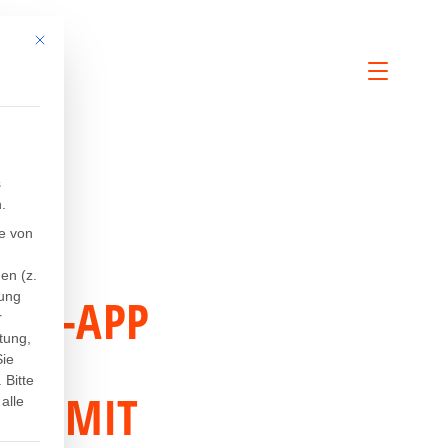
Mit diesem Button wird der Dialog geschlossen. Seine Funktionalität ist iden
s
.
e von
en (z.
DEN-APP
sung
r
tung,
Sie
.
Bitte
TZT MIT
alle