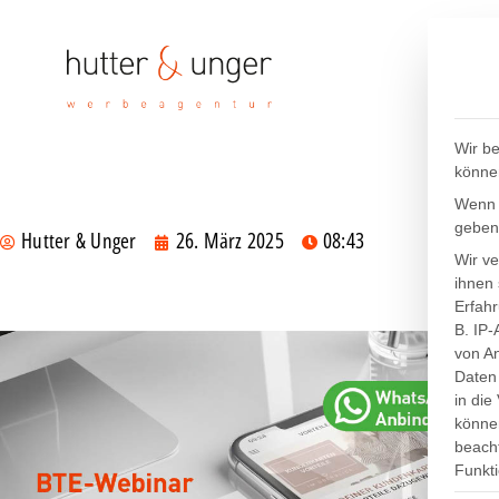
Wir be
könne
Wenn S
geben
Hutter & Unger
26. März 2025
08:43
Wir v
ihnen 
Erfah
B. IP-
von An
Daten 
in die
können
beacht
Funkti