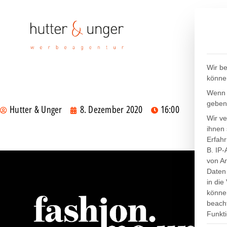
Wir be
könne
Wenn S
geben
Hutter & Unger
8. Dezember 2020
16:00
Wir v
ihnen 
Erfah
B. IP-
von An
Daten 
in die
können
beacht
Funkti