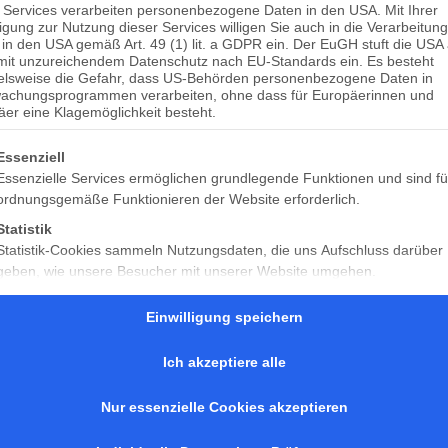
 Services verarbeiten personenbezogene Daten in den USA. Mit Ihrer
ligung zur Nutzung dieser Services willigen Sie auch in die Verarbeitung
Amazon, Zalando und viele stationäre Wettbewerber 
in den USA gemäß Art. 49 (1) lit. a GDPR ein. Der EuGH stuft die USA 
mit unzureichendem Datenschutz nach EU-Standards ein. Es besteht
Onlineplattformen wie Facebook, Instagram, Blogs u
ielsweise die Gefahr, dass US-Behörden personenbezogene Daten in
präsent. Will der klassische Retailer seine Kunden ni
achungsprogrammen verarbeiten, ohne dass für Europäerinnen und
er eine Klagemöglichkeit besteht.
diesen Kanälen aktiv sein. Doch woher die Zeit neh
Lösung lautet fashion.me.up! fashion.me.up ist der
lgt eine Liste der Service-Gruppen, für die eine Einwilligung er
Essenziell
Hutter & Unger für Retailer und liefert hochwertige
Essenzielle Services ermöglichen grundlegende Funktionen und sind fü
Influencer-Style. Ihre Vorteile als Händler:
ordnungsgemäße Funktionieren der Website erforderlich.
Pro Jahr mind. 320 neue Themen als Trend-Infl
Statistik
Infos, Gif-Sticker, Aktionen, Tages-Specials, Bea
Statistik-Cookies sammeln Nutzungsdaten, die uns Aufschluss darüber
geben, wie unsere Besucher mit unserer Website umgehen.
Animationen, Pics, Texte etc.
Einfach downloadbar für Ihr Marketing auf Fac
Marketing
Einwilligung speichern
Streaming, Fashionblog, Website, App, Instor
Marketing Services werden von Drittanbietern oder Herausgebern genu
um personalisierte Werbung anzuzeigen. Sie tun dies, indem sie Besuc
All-you-can-use: Die Themen sind nutzbar für all
Ich akzeptiere alle
über Websites hinweg verfolgen.
Kanäle.
Top aktuell – von Lifestyle-Experten – am Puls
Nur essenzielle Cookies akzeptieren
In der fashion.me.up Cloud immer und überall 
Als Flatrate-Abo: Einmal gebucht, um nichts 