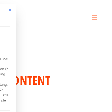
Mit diesem Button wird der Dialog geschlossen. Seine Funktionalität ist iden
s
.
e von
en (z.
R CONTENT
sung
r
tung,
N
Sie
.
Bitte
alle