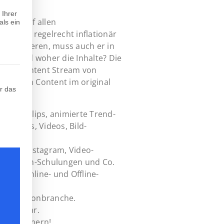
 Ihrer
sind auf allen
als ein
nd Apps regelrecht inflationär
cht verlieren, muss auch er in
men? Und woher die Inhalte? Die
 neue Content Stream von
teilt werden kann. Die erste Service-Gruppe ist essenziell und k
n Fashion Content im original
r das
uencer-Clips, animierte Trend-
uty-Tipps, Videos, Bild-
ebook, Instagram, Video-
e-TV, Team-Schulungen und Co.
tzt,
her
 Ihre Online- und Offline-
 der Fashionbranche.
verfügbar.
mehr kümmern!