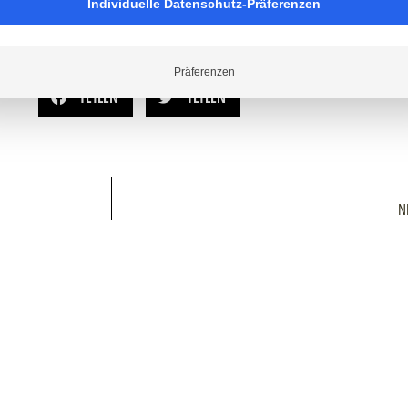
Individuelle Datenschutz-Präferenzen
>> Neugierig? Hier gibt’s mehr Infos!
Präferenzen
TEILEN
TEILEN
N