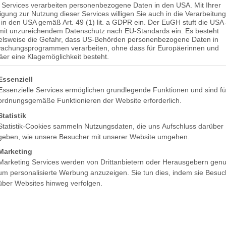
ONLINE“!
 Services verarbeiten personenbezogene Daten in den USA. Mit Ihrer
ligung zur Nutzung dieser Services willigen Sie auch in die Verarbeitung
in den USA gemäß Art. 49 (1) lit. a GDPR ein. Der EuGH stuft die USA 
mit unzureichendem Datenschutz nach EU-Standards ein. Es besteht
ielsweise die Gefahr, dass US-Behörden personenbezogene Daten in
Der eigene Webshop für stationäre Händler ist nach 
achungsprogrammen verarbeiten, ohne dass für Europäerinnen und
er eine Klagemöglichkeit besteht.
profitieren bereits von der Kooperation zwischen H
und Cloudstock, um schnell, günstig und unkompliz
lgt eine Liste der Service-Gruppen, für die eine Einwilligung er
Essenziell
eigenen eCommerce
auf die Beine zu stellen.
Essenzielle Services ermöglichen grundlegende Funktionen und sind fü
ordnungsgemäße Funktionieren der Website erforderlich.
Realisieren auch Sie gemeinsam mit uns in ca. 20 
Sie sich jetzt Ihre gratis 1-stündige Beratung unter
T
Statistik
oder
service@hutter-unger.de
! Mehr Infos zur grat
Statistik-Cookies sammeln Nutzungsdaten, die uns Aufschluss darüber
geben, wie unsere Besucher mit unserer Website umgehen.
Marketing
Marketing Services werden von Drittanbietern oder Herausgebern genu
Wir freuen uns auf Sie!
um personalisierte Werbung anzuzeigen. Sie tun dies, indem sie Besuc
über Websites hinweg verfolgen.
Satish Chandra Jha (
Fashion Cloud, Fashion-Content
),
Andreas Unger (
Hutter & Unger, Local-Webshop
),
Ralf Jaacks (
Cloudstock, Omnichannel Manager
)