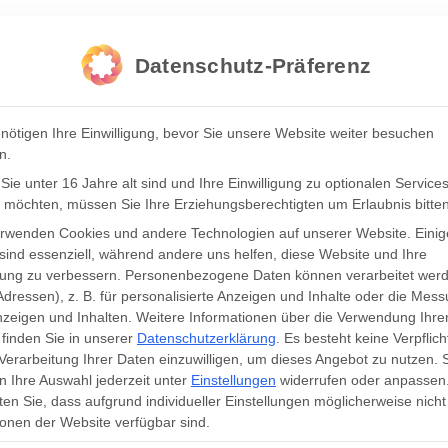
Datenschutz-Präferenz
nötigen Ihre Einwilligung, bevor Sie unsere Website weiter besuchen
n.
ie unter 16 Jahre alt sind und Ihre Einwilligung zu optionalen Service
 möchten, müssen Sie Ihre Erziehungsberechtigten um Erlaubnis bitten
erwenden Cookies und andere Technologien auf unserer Website. Einig
sind essenziell, während andere uns helfen, diese Website und Ihre
rung zu verbessern.
Personenbezogene Daten können verarbeitet werd
JETZT GRATIS: 1-STÜ
Adressen), z. B. für personalisierte Anzeigen und Inhalte oder die Mes
zeigen und Inhalten.
Weitere Informationen über die Verwendung Ihre
finden Sie in unserer
Datenschutzerklärung
.
Es besteht keine Verpflich
BERATUNG ALS VIDE
 Verarbeitung Ihrer Daten einzuwilligen, um dieses Angebot zu nutzen.
 Ihre Auswahl jederzeit unter
Einstellungen
widerrufen oder anpassen
ZUM THEMA „READY T
en Sie, dass aufgrund individueller Einstellungen möglicherweise nicht 
onen der Website verfügbar sind.