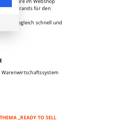
g Ihrer Ware im Webshop
als 500 Brands für den
r Datenabgleich schnell und
E
m Warenwirtschaftssystem
THEMA „READY TO SELL