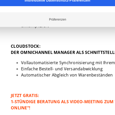
Vollautomatisierte Bebilderung und Betextun
Individuelle Datenschutz-Präferenzen
Die topaktuellsten Produktattribute von mehr 
Webshop
Via Schnittstelle zu Cloudstock funktioniert de
Präferenzen
unkompliziert
CLOUDSTOCK:
DER OMNICHANNEL MANAGER ALS SCHNITTSTELL
Vollautomatisierte Synchronisierung mit Ihre
Einfache Bestell- und Versandabwicklung
Automatischer Abgleich von Warenbeständen
JETZT GRATIS:
1-STÜNDIGE BERATUNG ALS VIDEO-MEETING ZUM 
ONLINE“!