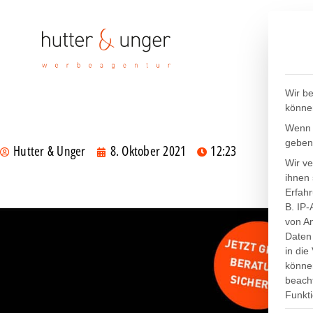
Wir be
könne
Wenn S
geben
Hutter & Unger
8. Oktober 2021
12:23
Wir v
ihnen 
Erfah
B. IP-
von An
Daten 
in die
können
beacht
Funkti