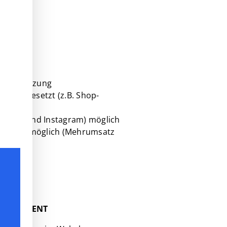
lle Umsetzung
ern umgesetzt (z.B. Shop-
acebook und Instagram) möglich
 Outfits möglich (Mehrumsatz
h
ON CONTENT