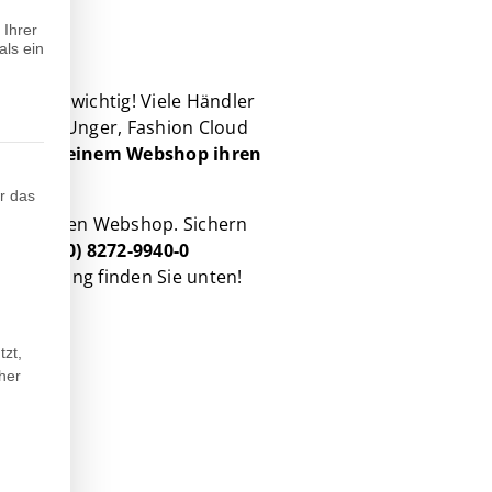
 Ihrer
als ein
wie vor wichtig! Viele Händler
utter & Unger, Fashion Cloud
iert
mit einem Webshop ihren
teilt werden kann. Die erste Service-Gruppe ist essenziell und k
r das
Tagen* Ihren Webshop.
Sichern
el. +49 (0) 8272-9940-0
is Beratung finden Sie unten!
tzt,
her