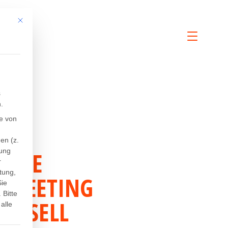
Mit diesem Button wird der Dialog geschlossen. Seine Funktionalität ist iden
s
.
e von
en (z.
NDIGE
sung
r
tung,
O-MEETING
Sie
.
Bitte
O SELL
alle