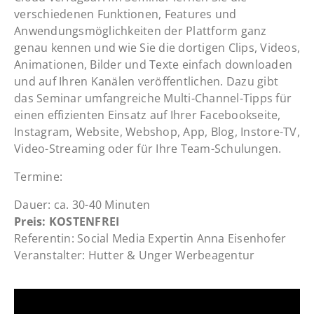
verschiedenen Funktionen, Features und
Anwendungsmöglichkeiten der Plattform ganz
genau kennen und wie Sie die dortigen Clips, Videos,
Animationen, Bilder und Texte einfach downloaden
und auf Ihren Kanälen veröffentlichen. Dazu gibt
das Seminar umfangreiche Multi-Channel-Tipps für
einen effizienten Einsatz auf Ihrer Facebookseite,
Instagram, Website, Webshop, App, Blog, Instore-TV,
Video-Streaming oder für Ihre Team-Schulungen.
Termine:
Dauer: ca. 30-40 Minuten
Preis: KOSTENFREI
Referentin: Social Media Expertin Anna Eisenhofer
Veranstalter: Hutter & Unger Werbeagentur