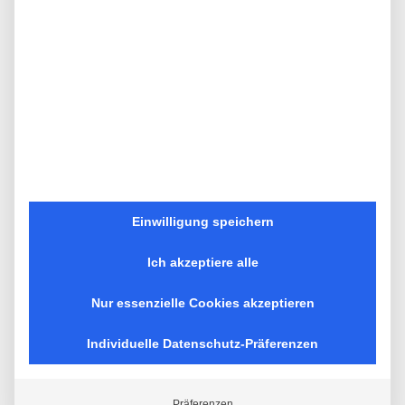
JETZT ANMELDEN
Auf Facebook oder Instagram noch recht frisch
dabei? In diesem Seminar lernen Sie alle wichtigen
Basics. Sie lernen, Ihre eigene Facebook- und
Instagram-Seite für Ihr Unternehmen einzurichten
sowie, wie Sie über Beiträge und Storys Ihren
Content an Ihre Follower vermitteln. In den
Bausteinen „Texten für Social Media“ sowie „Bilder,
Videos, Gifs“ und „richtiges Fotografieren für Social
Einwilligung speichern
Media“ erhalten Sie viele praktische
Anwendungsbeispiele.
Ich akzeptiere alle
Neue Termine:
Nur essenzielle Cookies akzeptieren
Di., 26.10.2021, 9.00 Uhr
Individuelle Datenschutz-Präferenzen
Dauer: ca. 3 Stunden
Preis: 490 €
Referentin: Social Media Expertin Anna Eisenhofer
Präferenzen