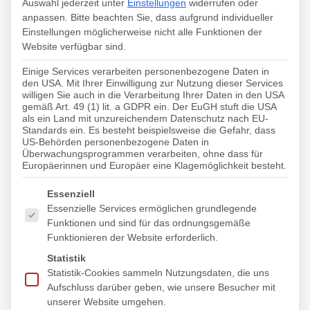
beim Online-Marketing-Campus von Hutter & Unger!
Auswahl jederzeit unter
Einstellungen
widerrufen oder
anpassen.
Bitte beachten Sie, dass aufgrund individueller
Einstellungen möglicherweise nicht alle Funktionen der
Website verfügbar sind.
Einige Services verarbeiten personenbezogene Daten in
den USA. Mit Ihrer Einwilligung zur Nutzung dieser Services
willigen Sie auch in die Verarbeitung Ihrer Daten in den USA
gemäß Art. 49 (1) lit. a GDPR ein. Der EuGH stuft die USA
als ein Land mit unzureichendem Datenschutz nach EU-
Standards ein. Es besteht beispielsweise die Gefahr, dass
US-Behörden personenbezogene Daten in
Überwachungsprogrammen verarbeiten, ohne dass für
Europäerinnen und Europäer eine Klagemöglichkeit besteht.
Es folgt eine Liste der Service-Gruppen, für die eine Einwi
Essenziell
Essenzielle Services ermöglichen grundlegende
Funktionen und sind für das ordnungsgemäße
Funktionieren der Website erforderlich.
Statistik
Statistik-Cookies sammeln Nutzungsdaten, die uns
Aufschluss darüber geben, wie unsere Besucher mit
unserer Website umgehen.