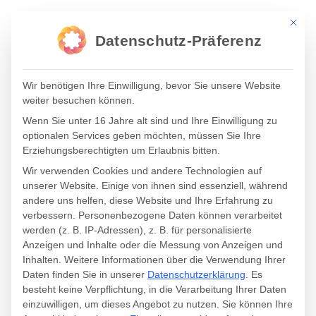
Mit die
Datenschutz-Präferenz
Wir benötigen Ihre Einwilligung, bevor Sie unsere Website
ONLINE SEMINARE //
weiter besuchen können.
Wenn Sie unter 16 Jahre alt sind und Ihre Einwilligung zu
optionalen Services geben möchten, müssen Sie Ihre
ONLINE MARKETING
Erziehungsberechtigten um Erlaubnis bitten.
Wir verwenden Cookies und andere Technologien auf
CAMPUS
unserer Website. Einige von ihnen sind essenziell, während
andere uns helfen, diese Website und Ihre Erfahrung zu
verbessern.
Personenbezogene Daten können verarbeitet
werden (z. B. IP-Adressen), z. B. für personalisierte
Anzeigen und Inhalte oder die Messung von Anzeigen und
Inhalten.
Weitere Informationen über die Verwendung Ihrer
Daten finden Sie in unserer
Datenschutzerklärung
.
Es
Sie möchten Ihre Followerzahlen auf Ihren Social
besteht keine Verpflichtung, in die Verarbeitung Ihrer Daten
Media Kanälen verdoppeln? Lernen Sie, wie! Jetzt
einzuwilligen, um dieses Angebot zu nutzen.
Sie können Ihre