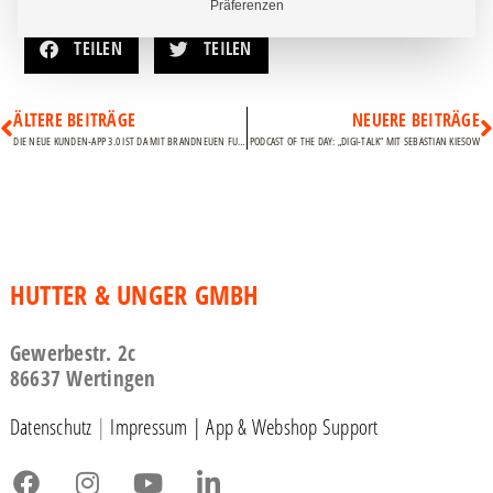
Präferenzen
Marketing
Marketing Services werden von Drittanbietern oder
TEILEN
TEILEN
Herausgebern genutzt, um personalisierte Werbung
anzuzeigen. Sie tun dies, indem sie Besucher über
Websites hinweg verfolgen.
ÄLTERE BEITRÄGE
NEUERE BEITRÄGE
DIE NEUE KUNDEN-APP 3.0 IST DA MIT BRANDNEUEN FUNKTIONEN!
PODCAST OF THE DAY: „DIGI-TALK“ MIT SEBASTIAN KIESOW
HUTTER & UNGER GMBH
Gewerbestr. 2c
86637 Wertingen
Datenschutz
|
Impressum |
App & Webshop Support