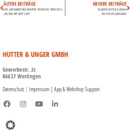
ÄLTERE BEITRÄGE
NEUERE BEITRÄGE
DER „MB MARKETING BERATER“ BERICHTET ÜBER DIE KUNDEN-APP VON HUTTER & UNGER!
30 JAHRE HUTTER & UNGER
„BEI DER APP GEHT’S AB!“
EIN STOLZES JUBILÄUM!
HUTTER & UNGER GMBH
Gewerbestr. 2c
86637 Wertingen
Datenschutz
|
Impressum |
App & Webshop Support