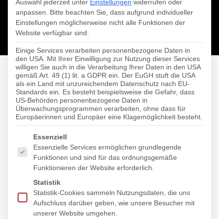
Auswahl jederzeit unter
Einstellungen
widerrufen oder
anpassen.
Bitte beachten Sie, dass aufgrund individueller
Einstellungen möglicherweise nicht alle Funktionen der
Website verfügbar sind.
Einige Services verarbeiten personenbezogene Daten in
DIE NEUE KUNDEN-
den USA. Mit Ihrer Einwilligung zur Nutzung dieser Services
willigen Sie auch in die Verarbeitung Ihrer Daten in den USA
gemäß Art. 49 (1) lit. a GDPR ein. Der EuGH stuft die USA
APP 3.0 IST DA MIT
als ein Land mit unzureichendem Datenschutz nach EU-
Standards ein. Es besteht beispielsweise die Gefahr, dass
US-Behörden personenbezogene Daten in
BRANDNEUEN
Überwachungsprogrammen verarbeiten, ohne dass für
Europäerinnen und Europäer eine Klagemöglichkeit besteht.
FUNKTIONEN!
Es folgt eine Liste der Service-Gruppen, für die eine Einwi
Essenziell
Essenzielle Services ermöglichen grundlegende
Funktionen und sind für das ordnungsgemäße
Funktionieren der Website erforderlich.
⭐️
WOHOOO
⭐️
Statistik
DIE NEUE KUNDEN-APP 3.0 IST DA MIT
Statistik-Cookies sammeln Nutzungsdaten, die uns
BRANDNEUEN FUNKTIONEN!
Aufschluss darüber geben, wie unsere Besucher mit
unserer Website umgehen.